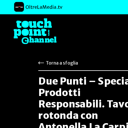
Torna a sfoglia
Due Punti – Speci
Prodotti
Responsabili. Tav
rotonda con
Antonella La Carp