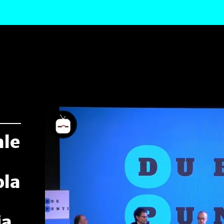
ale
ola
ia,