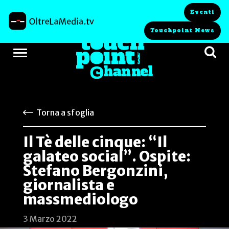
Eventi
Touchpoint News
Torna a sfoglia
Il Tè delle cinque: “Il
galateo social”. Ospite:
Stefano Bergonzini,
giornalista e
massmediologo
3 Marzo 2022