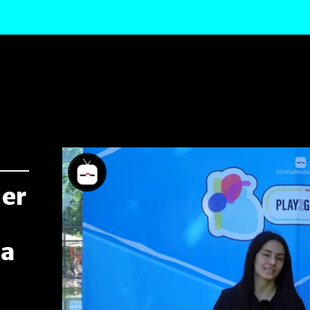
her
ta