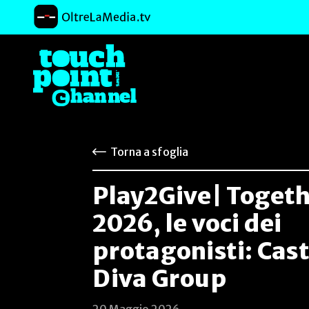
Torna a sfoglia
Play2Give| Toget
2026, le voci dei
protagonisti: Cas
Diva Group