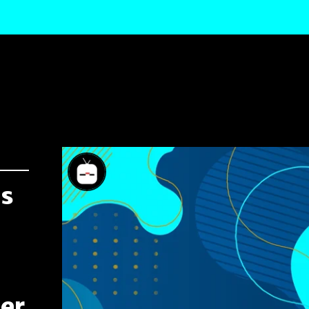
ds
per