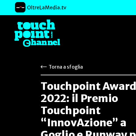
Torna a sfoglia
Touchpoint Awar
2022: il Premio
Touchpoint
“InnovAzione” a
Goglio e Runway 