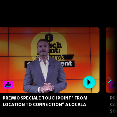
PREMIO SPECIALE TOUCHPOINT “FROM
PR
LOCATION TO CONNECTION” A LOCALA
CA
SO