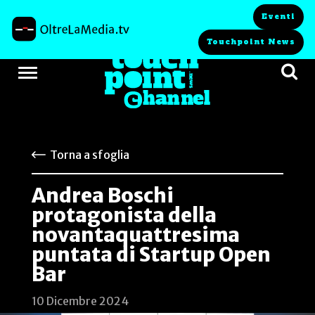
Eventi
Touchpoint News
Torna a sfoglia
Andrea Boschi
protagonista della
novantaquattresima
puntata di Startup Open
Bar
10 Dicembre 2024