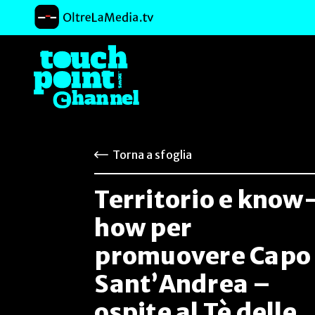
Torna a sfoglia
Territorio e know
how per
promuovere Capo
Sant’Andrea –
ospite al Tè delle