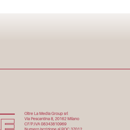
Oltre La Media Group srl
Via Pescantina 8, 20162 Milano
CF/P.IVA 08343810969
Numero iscrizione al ROC 37012