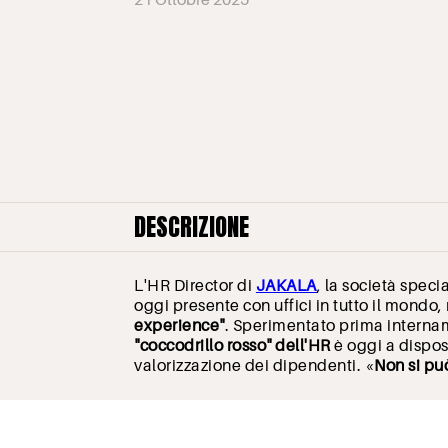
21 Ottobre 2025
DESCRIZIONE
L'HR Director di
JAKALA
, la società speci
oggi presente con uffici in tutto il mondo, 
experience"
. Sperimentato prima intern
"coccodrillo rosso" dell'HR
è oggi a dispos
valorizzazione dei dipendenti. «
Non si pu