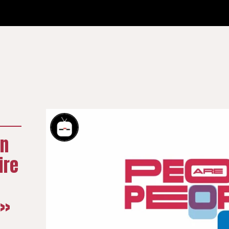
on
ire
e»