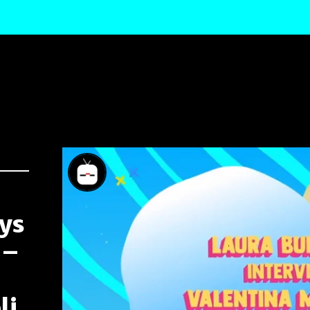
ys
 –
li