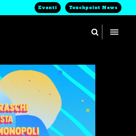
Eventi
Touchpoint News