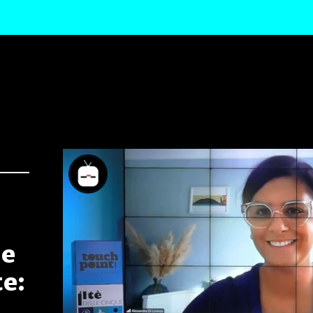
le
te: