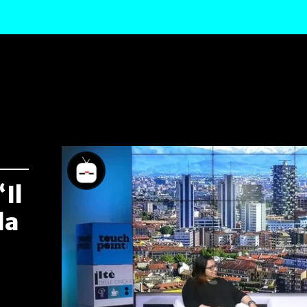
“Il
la